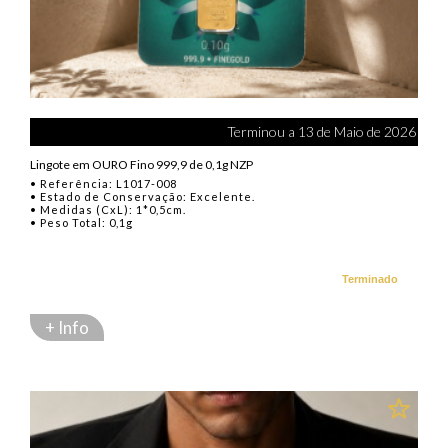
Terminou a 13 de Maio de 2026
Lingote em OURO Fino 999,9 de 0,1g NZP
• Referência: L1017-008
• Estado de Conservação: Excelente.
• Medidas (CxL): 1*0,5cm.
• Peso Total: 0,1g
Terminado
+ Info