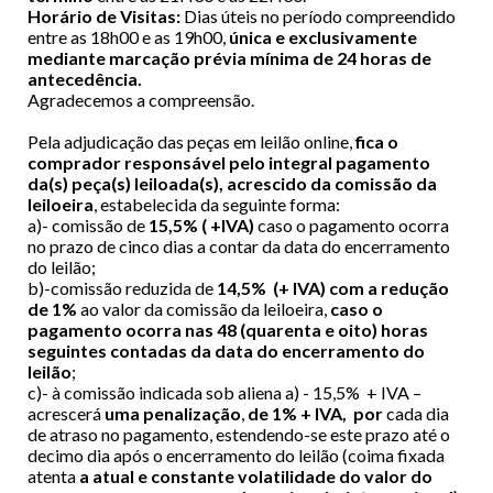
Horário de Visitas:
Dias úteis no período compreendido
entre as 18h00 e as 19h00,
única e exclusivamente
mediante marcação prévia mínima de 24 horas de
antecedência.
Agradecemos a compreensão.
Pela adjudicação das peças em leilão online,
fica o
comprador responsável pelo integral pagamento
da(s) peça(s) leiloada(s), acrescido da comissão da
leiloeira
, estabelecida da seguinte forma:
a)- comissão de
15,5% ( +IVA)
caso o pagamento ocorra
no prazo de
cinco dias a contar da data do encerramento
do leilão
;
b)-comissão reduzida de
14,5% (+ IVA) com a redução
de 1%
ao valor da comissão da leiloeira,
caso o
pagamento ocorra nas 48 (quarenta e oito) horas
seguintes contadas da data do encerramento do
leilão
;
c)- à comissão indicada sob aliena a) - 15,5% + IVA –
acrescerá
uma penalização
,
de 1% + IVA, por
cada dia
de atraso no pagamento
, estendendo-se este prazo até o
decimo dia após o encerramento do leilão (coima fixada
atenta
a atual e constante volatilidade do valor do