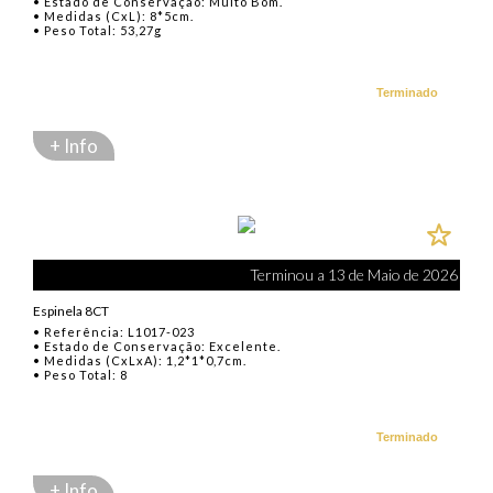
• Estado de Conservação: Muito Bom.
• Medidas (CxL): 8*5cm.
• Peso Total: 53,27g
Terminado
+ Info
Terminou a 13 de Maio de 2026
Espinela 8CT
• Referência: L1017-023
• Estado de Conservação: Excelente.
• Medidas (CxLxA): 1,2*1*0,7cm.
• Peso Total: 8
Terminado
+ Info