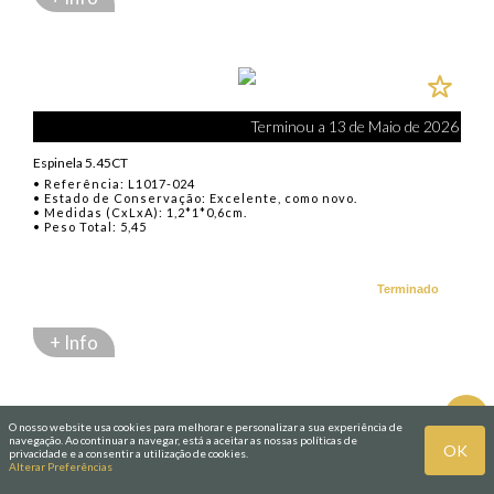
Terminou a 13 de Maio de 2026
Espinela 5.45CT
• Referência: L1017-024
• Estado de Conservação: Excelente, como novo.
• Medidas (CxLxA): 1,2*1*0,6cm.
• Peso Total: 5,45
Terminado
+ Info
1
2
O nosso website usa cookies para melhorar e personalizar a sua experiência de
navegação. Ao continuar a navegar, está a aceitar as nossas políticas de
OK
privacidade e a consentir a utilização de cookies.
Alterar Preferências