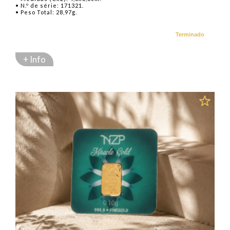
• N.º de série: 171321.
• Peso Total: 28,97g.
Terminado
+ Info