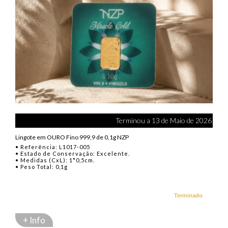
Terminou a 13 de Maio de 2026
Lingote em OURO Fino 999,9 de 0,1g NZP
• Referência: L1017-005
• Estado de Conservação: Excelente.
• Medidas (CxL): 1*0,5cm.
• Peso Total: 0,1g
Terminado
+ Info