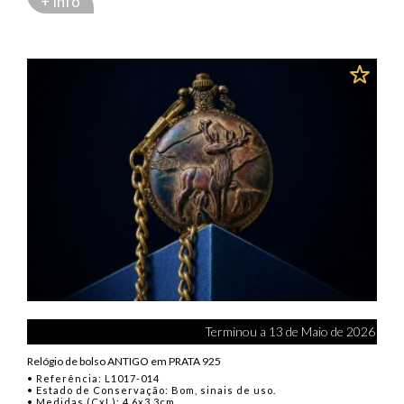
+ Info
Terminou a 13 de Maio de 2026
Relógio de bolso ANTIGO em PRATA 925
• Referência: L1017-014
• Estado de Conservação: Bom, sinais de uso.
• Medidas (CxL): 4,6x3,3cm.