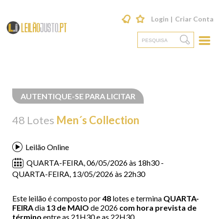
Login
Criar Conta
AUTENTIQUE-SE PARA LICITAR
48 Lotes
Men´s Collection
Leilão Online
QUARTA-FEIRA,
06/05/2026 às 18h30 -
QUARTA-FEIRA,
13/05/2026 às 22h30
Este leilão é composto por
48
lotes e termina
QUARTA-
FEIRA
dia
13 de MAIO
de 2026
com hora prevista de
término
entre as 21H30 e as 22H30.