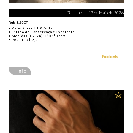
Terminou a 13 de Maio de 2026
Rubi 3.20CT
• Referência: L1017-019
• Estado de Conservação: Excelente.
• Medidas (CxLxA): 1*0,8*0,5cm.
• Peso Total: 3,2
Terminado
+ Info