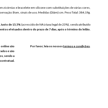
 zicórnias e bracelete em silicone com substituições de várias cores,
ervação: Bom, sinais de uso. Medidas (Diâm):cm. Peso Total: 384,19g.
o Justo de 15,5%
(acrescido de IVA à taxa legal de 23%), sendo atribuído
ntos efetuados dentro do prazo de 7 dias, após o término do leilão.
s online são
Por favor, leia os nossos
termos e condições
.
rados e são
os, sendo a
contratual.