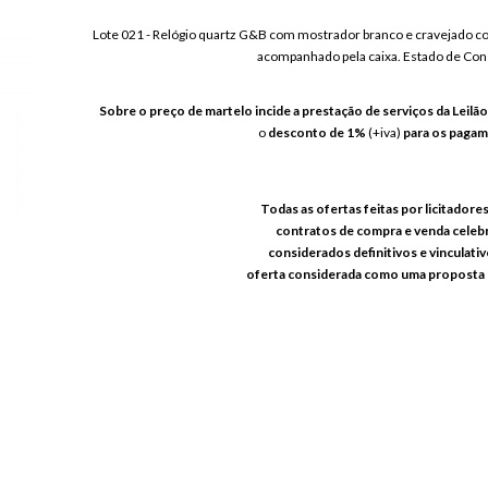
Lote 021 - Relógio quartz G&B com mostrador branco e cravejado com
acompanhado pela caixa. Estado de Cons
Sobre o preço de martelo incide a prestação de serviços da Leilã
o
desconto de 1%
(+iva)
para os pagame
Todas as ofertas feitas por licitadore
contratos de compra e venda celeb
considerados definitivos e vinculativ
oferta considerada como uma proposta 