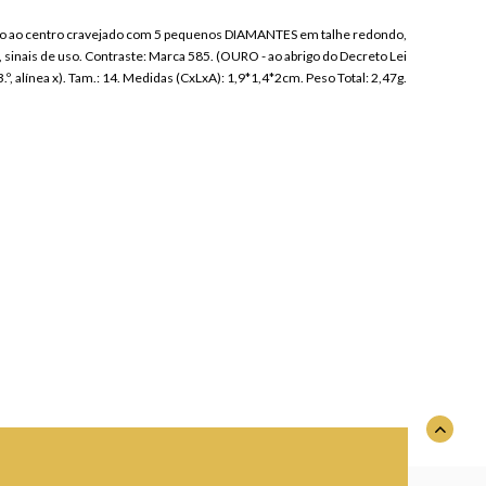
são ao centro cravejado com 5 pequenos DIAMANTES em talhe redondo,
nais de uso. Contraste: Marca 585. (OURO - ao abrigo do Decreto Lei
.º, alínea x). Tam.: 14. Medidas (CxLxA): 1,9*1,4*2cm. Peso Total: 2,47g.