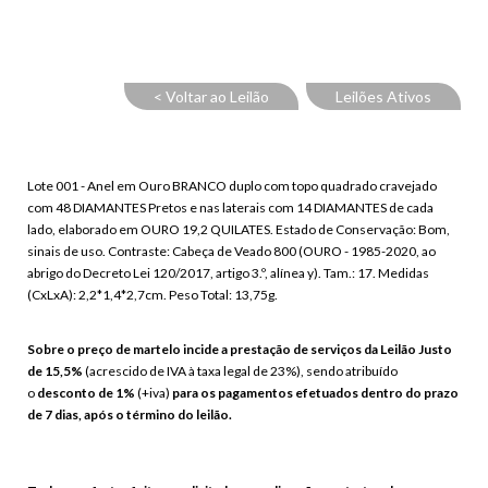
< Voltar ao Leilão
Leilões Ativos
Lote 001 - Anel em Ouro BRANCO duplo com topo quadrado cravejado
com 48 DIAMANTES Pretos e nas laterais com 14 DIAMANTES de cada
lado, elaborado em OURO 19,2 QUILATES. Estado de Conservação: Bom,
sinais de uso. Contraste: Cabeça de Veado 800 (OURO - 1985-2020, ao
abrigo do Decreto Lei 120/2017, artigo 3.º, alínea y). Tam.: 17. Medidas
(CxLxA): 2,2*1,4*2,7cm. Peso Total: 13,75g.
Sobre o preço de martelo incide a prestação de serviços da Leilão Justo
de 15,5%
(acrescido de IVA à taxa legal de 23%), sendo atribuído
o
desconto de 1%
(+iva)
para os pagamentos efetuados dentro do prazo
de 7 dias, após o término do leilão.