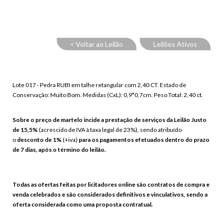
< Voltar ao Leilão
Leilões Ativos
Lote 017 - Pedra RUBI em talhe retangular com 2,40 CT. Estado de
Conservação: Muito Bom. Medidas (CxL): 0,9*0,7cm. Peso Total: 2,40 ct.
Sobre o preço de martelo incide a prestação de serviços da Leilão Justo
de 15,5%
(acrescido de IVA à taxa legal de 23%), sendo atribuído
o
desconto de 1%
(+iva)
para os pagamentos efetuados dentro do prazo
de 7 dias, após o término do leilão.
Todas as ofertas feitas por licitadores online são contratos de compra e
venda celebrados e são considerados definitivos e vinculativos, sendo a
oferta considerada como uma proposta contratual.