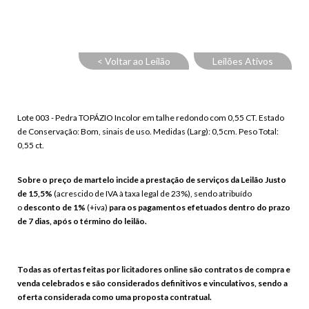
< Voltar ao Leilão
Leilões Ativos
Lote 003 - Pedra TOPÁZIO Incolor em talhe redondo com 0,55 CT. Estado
de Conservação: Bom, sinais de uso. Medidas (Larg): 0,5cm. Peso Total:
0,55 ct.
Sobre o preço de martelo incide a prestação de serviços da Leilão Justo
de 15,5%
(acrescido de IVA à taxa legal de 23%), sendo atribuído
o
desconto de 1%
(+iva)
para os pagamentos efetuados dentro do prazo
de 7 dias, após o término do leilão.
Todas as ofertas feitas por licitadores online são contratos de compra e
venda celebrados e são considerados definitivos e vinculativos, sendo a
oferta considerada como uma proposta contratual.