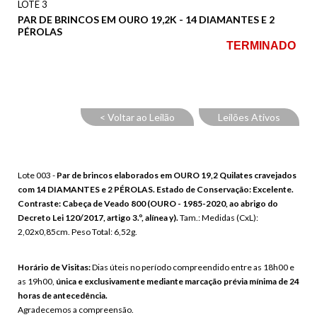
LOTE 3
PAR DE BRINCOS EM OURO 19,2K - 14 DIAMANTES E 2
PÉROLAS
TERMINADO
< Voltar ao Leilão
Leilões Ativos
Lote 003 -
Par de brincos elaborados em OURO 19,2 Quilates cravejados
com 14 DIAMANTES e 2 PÉROLAS. Estado de Conservação: Excelente.
Contraste: Cabeça de Veado 800 (OURO - 1985-2020, ao abrigo do
Decreto Lei 120/2017, artigo 3.º, alínea y).
Tam.: Medidas (CxL):
2,02x0,85cm. Peso Total: 6,52g.
Horário de Visitas:
Dias úteis no período compreendido entre as 18h00 e
as 19h00,
única e exclusivamente mediante marcação prévia mínima de 24
horas de antecedência.
Agradecemos a compreensão.