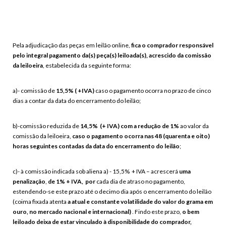
Pela adjudicação das peças em leilão online,
fica o comprador responsável
pelo integral pagamento da(s) peça(s) leiloada(s), acrescido da comissão
da leiloeira
, estabelecida da seguinte forma:
a)- comissão de
15,5% ( +IVA)
caso o pagamento ocorra no prazo de
cinco
dias a contar da data do encerramento do leilão
;
b)-comissão reduzida de
14,5% (+ IVA) com a redução de 1%
ao valor da
comissão da leiloeira,
caso o pagamento ocorra nas 48 (quarenta e oito)
horas seguintes contadas da data do encerramento do leilão
;
c)- à comissão indicada sob aliena a) - 15,5% + IVA – acrescerá
uma
penalização
,
de 1% + IVA, por
cada dia de atraso no pagamento
,
estendendo-se este prazo até o decimo dia após o encerramento do leilão
(coima fixada atenta
a atual e constante volatilidade do valor do grama em
ouro, no mercado nacional e internacional)
. Findo este prazo,
o bem
leiloado deixa de estar vinculado à disponibilidade do comprador,