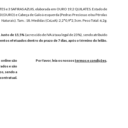
TES e 3 SAFIRAS AZUIS, elaborada em OURO 19,2 QUILATES. Estado de
0 (OURO) e Cabeça de Galo à esquerda (Pedras Preciosas e/ou Pérolas
Naturais). Tam.: 18. Medidas (CxLxA): 2,2*0,9*2,5cm. Peso Total: 6,2g.
o Justo de 15,5%
(acrescido de IVA à taxa legal de 23%), sendo atribuído
ntos efetuados dentro do prazo de 7 dias, após o término do leilão.
s online são
Por favor, leia os nossos
termos e condições
.
rados e são
os, sendo a
contratual.