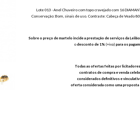
Lote 013 - Anel Chuveiro com topo cravejado com 16 DIAMAN
Conservação: Bom, sinais de uso. Contraste: Cabeça de Veado 80
Sobre o preço de martelo incide a prestação de serviços da Leilã
o
desconto de 1%
(+iva)
para os pagame
Todas as ofertas feitas por licitadore
contratos de compra e venda celeb
considerados definitivos e vinculativ
oferta considerada como uma proposta 