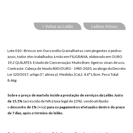
< Voltar ao Leilão
Leilões Ativos
Lote 010 - Brincos em Ouro estilo Gramalheiras com pingentes e pedras
azuis, todos eles trabalhados à mão em FILIGRANA, elaborado em OURO
19,2 QUILATES. Estado de Conservação: Muito Bom, ligeiros sinais de uso.
Contraste: Cabeça de Veado 800 (OURO - 1985-2020, ao abrigo do Decreto
Lei 120/2017, artigo 3.º, alínea y). Medidas (CxL): 4,6*1,8cm. Peso Total:
8,46g.
Sobre o preço de martelo incide a prestação de serviços da Leilão Justo
de 15,5%
(acrescido de IVA à taxa legal de 23%), sendo atribuído
o
desconto de 1%
(+iva)
para os pagamentos efetuados dentro do prazo
de 7 dias, após o término do leilão.