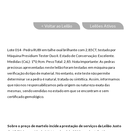
< Voltar ao Leilão
Leilões Ativos
Lote 014 - Pedra RUBI em talhe oval brilhante com 2,85CT, testado por
Máquina Presidium Tester Duo II. Estado de Conservação: Excelente.
Medidas (CxL): 1*0,9cm. Peso Total: 2,85. Nota Importante: As pedras
preciosas apresentadas neste leilão foram testadas em máquina para
verificação do tipo de material. No entanto, este teste não permite
determinar se a pedra é natural, tratada ou sintética. Assim, informamos
que não nos responsabilizamos pela origem ou natureza exata das
mesmas, sendo vendidas no estado em que se encontram e sem
certificado gemológico.
Sobre o preço de martelo incide a prestação de serviços da Leilão Justo