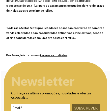
de 15,5%
(acrescido de IVA à taxa legal de 23%), sendo atribuído
o
desconto de 1%
(+iva)
para os pagamentos efetuados dentro do prazo
de 7 dias, após o término do leilão.
Todas as ofertas feitas por licitadores online são contratos de compra e
venda celebrados e são considerados definitivos e vinculativos, sendo a
oferta considerada como uma proposta contratual.
Por favor, leia os nossos
termos e condições
.
Newsletter
Conheça as últimas promoções, novidades e ofertas
especiais…
SUBSCREVER