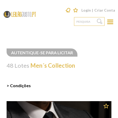
Login
Criar Conta
AUTENTIQUE-SE PARA LICITAR
48 Lotes
Men´s Collection
> Condições