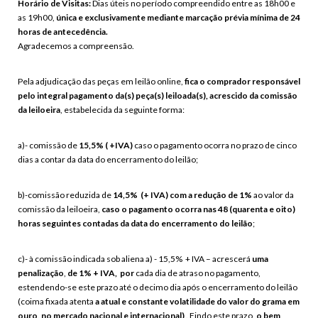
Horário de Visitas:
Dias úteis no período compreendido entre as 18h00 e
as 19h00,
única e exclusivamente mediante marcação prévia mínima de 24
horas de antecedência.
Agradecemos a compreensão.
Pela adjudicação das peças em leilão online,
fica o comprador responsável
pelo integral pagamento da(s) peça(s) leiloada(s), acrescido da comissão
da leiloeira
, estabelecida da seguinte forma:
a)- comissão de
15,5% ( +IVA)
caso o pagamento ocorra no prazo de
cinco
dias a contar da data do encerramento do leilão
;
b)-comissão reduzida de
14,5% (+ IVA) com a redução de 1%
ao valor da
comissão da leiloeira,
caso o pagamento ocorra nas 48 (quarenta e oito)
horas seguintes contadas da data do encerramento do leilão
;
c)- à comissão indicada sob aliena a) - 15,5% + IVA – acrescerá
uma
penalização
,
de 1% + IVA, por
cada dia de atraso no pagamento
,
estendendo-se este prazo até o decimo dia após o encerramento do leilão
(coima fixada atenta
a atual e constante volatilidade do valor do grama em
ouro, no mercado nacional e internacional)
. Findo este prazo,
o bem