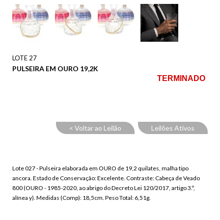
LOTE 27
PULSEIRA EM OURO 19,2K
TERMINADO
< Voltar ao Leilão
Leilões Ativos
Lote 027 - Pulseira elaborada em OURO de 19,2 quilates, malha tipo
ancora. Estado de Conservação: Excelente. Contraste: Cabeça de Veado
800 (OURO - 1985-2020, ao abrigo do Decreto Lei 120/2017, artigo 3.º,
alínea y). Medidas (Comp): 18,5cm. Peso Total: 6,51g.