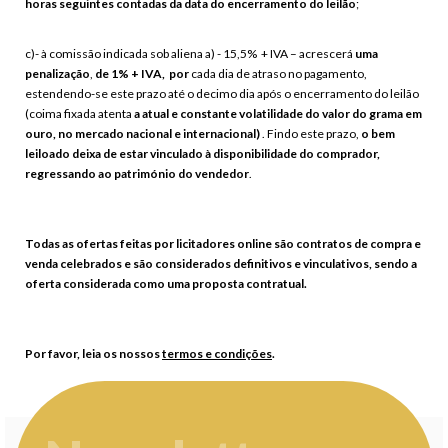
horas seguintes contadas da data do encerramento do leilão
;
c)- à comissão indicada sob aliena a) - 15,5% + IVA – acrescerá
uma
penalização
,
de 1% + IVA, por
cada dia de atraso no pagamento
,
estendendo-se este prazo até o decimo dia após o encerramento do leilão
(coima fixada atenta
a atual e constante volatilidade do valor do grama em
ouro, no mercado nacional e internacional)
. Findo este prazo,
o bem
leiloado deixa de estar vinculado à disponibilidade do comprador,
regressando ao património do vendedor
.
Todas as ofertas feitas por licitadores online são contratos de compra e
venda celebrados e são considerados definitivos e vinculativos, sendo a
oferta considerada como uma proposta contratual.
Por favor, leia os nossos
termos e condições
.