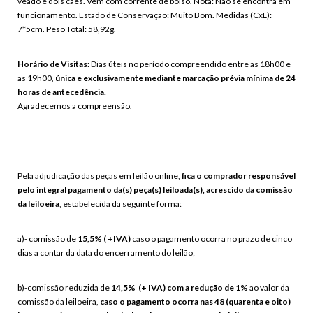
veado e dois cães. Vem com corrente de bolso. Nota: Não se encontra em
funcionamento. Estado de Conservação: Muito Bom. Medidas (CxL):
7*5cm. Peso Total: 58,92g.
Horário de Visitas:
Dias úteis no período compreendido entre as 18h00 e
as 19h00,
única e exclusivamente mediante marcação prévia mínima de 24
horas de antecedência.
Agradecemos a compreensão.
Pela adjudicação das peças em leilão online,
fica o comprador responsável
pelo integral pagamento da(s) peça(s) leiloada(s), acrescido da comissão
da leiloeira
, estabelecida da seguinte forma:
a)- comissão de
15,5% ( +IVA)
caso o pagamento ocorra no prazo de
cinco
dias a contar da data do encerramento do leilão
;
b)-comissão reduzida de
14,5% (+ IVA) com a redução de 1%
ao valor da
comissão da leiloeira,
caso o pagamento ocorra nas 48 (quarenta e oito)